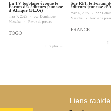
La TV togolaise évoque le
Sur RFI, le Forum d
Forum des éditeurs jeunesse
éditeurs jeunesse d’
d’Afrique (FEJA)
mars 6, 2025
par
Domin
mars 7, 2025
par
Dominique
Massoka
Revue de press
Massoka
Revue de presses
FRANCE
TOGO
Li
Lire plus
Liens rapide