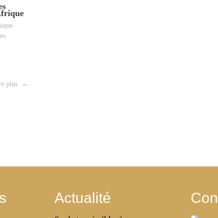
es
Afrique
ique
es
re plus
s
Actualité
Con