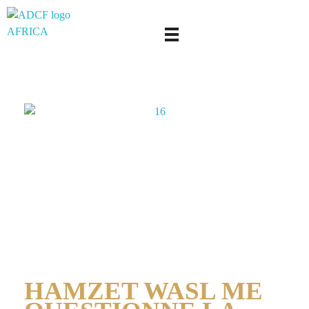
adcf-africa
HAMZET WASL ME