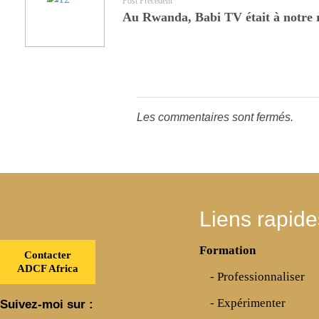
Post Précédent
Au Rwanda, Babi TV était à notre r
Les commentaires sont fermés.
Liens rapide
Formation
Contacter
ADCF Africa
- Professionnaliser
- Expérimenter
Suivez-moi sur :